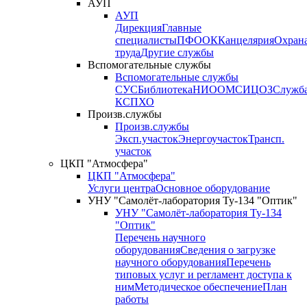
АУП
АУП
Дирекция
Главные
специалисты
ПФО
ОК
Канцелярия
Охран
труда
Другие службы
Вспомогательные службы
Вспомогательные службы
СУС
Библиотека
НИО
ОМС
ИЦ
ОЗ
Служб
КСП
ХО
Произв.службы
Произв.службы
Эксп.участок
Энергоучасток
Трансп.
участок
ЦКП "Атмосфера"
ЦКП "Атмосфера"
Услуги центра
Основное оборудование
УНУ "Самолёт-лаборатория Ту-134 "Оптик"
УНУ "Самолёт-лаборатория Ту-134
"Оптик"
Перечень научного
оборудования
Сведения о загрузке
научного оборудования
Перечень
типовых услуг и регламент доступа к
ним
Методическое обеспечение
План
работы