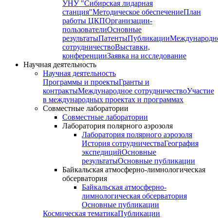
УНУ "Сибирская лидарная
станция"
Методическое обеспечение
План
работы ЦКП
Организации-
пользователи
Основные
результаты
Патенты
Публикации
Международн
сотрудничество
Выставки,
конференции
Заявка на исследование
Научная деятельность
Научная деятельность
Программы и проекты
Гранты и
контракты
Международное сотрудничество
Участие
в международных проектах и программах
Совместные лаборатории
Совместные лаборатории
Лаборатория полярного аэрозоля
Лаборатория полярного аэрозоля
История сотрудничества
География
экспедиций
Основные
результаты
Основные публикации
Байкальская атмосферно-лимнологическая
обсерватория
Байкальская атмосферно-
лимнологическая обсерватория
Основные публикации
Космическая тематика
Публикации