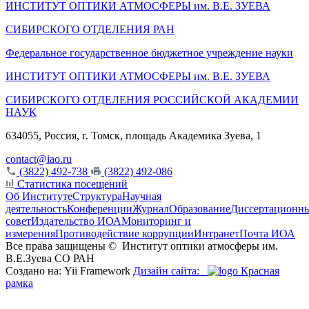
ИНСТИТУТ ОПТИКИ АТМОСФЕРЫ
им.
В.Е. ЗУЕВА
СИБИРСКОГО ОТДЕЛЕНИЯ РАН
Федеральное государственное бюджетное учреждение науки
ИНСТИТУТ ОПТИКИ АТМОСФЕРЫ
им.
В.Е. ЗУЕВА
СИБИРСКОГО ОТДЕЛЕНИЯ РОССИЙСКОЙ АКАДЕМИИ
НАУК
634055, Россия, г. Томск, площадь Академика Зуева, 1
contact@iao.ru
(3822) 492-738
(3822) 492-086
Статистика посещений
Об Институте
Структура
Научная
деятельность
Конференции
Журнал
Образование
Диссертационн
совет
Издательство ИОА
Мониторинг и
измерения
Противодействие коррупции
Интранет
Почта ИОА
Все права защищены ©
Институт оптики атмосферы им.
В.Е.Зуева СО РАН
Создано на: Yii Framework
Дизайн сайта:
Красная
рамка