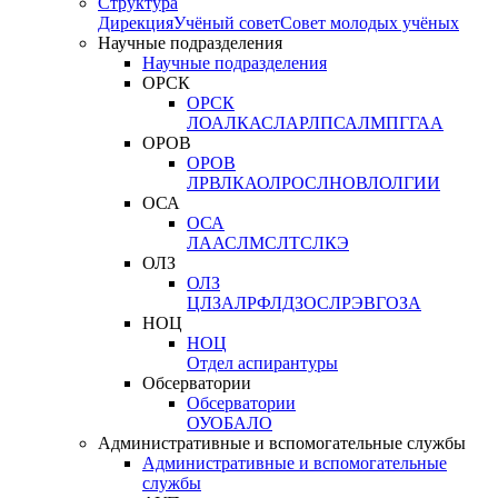
Структура
Дирекция
Учёный совет
Совет молодых учёных
Научные подразделения
Научные подразделения
ОРСК
ОРСК
ЛОА
ЛКАС
ЛАР
ЛПСА
ЛМПГ
ГАА
ОРОВ
ОРОВ
ЛРВ
ЛКАО
ЛРОС
ЛНОВ
ЛОЛ
ГИИ
ОСА
ОСА
ЛААС
ЛМС
ЛТС
ЛКЭ
ОЛЗ
ОЛЗ
ЦЛЗА
ЛРФ
ЛДЗОС
ЛРЭВ
ГОЗА
НОЦ
НОЦ
Отдел аспирантуры
Обсерватории
Обсерватории
ОУО
БАЛО
Административные и вспомогательные службы
Административные и вспомогательные
службы