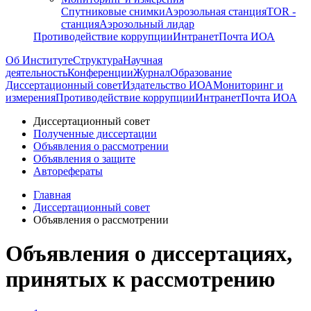
Спутниковые снимки
Аэрозольная станция
TOR -
станция
Аэрозольный лидар
Противодействие коррупции
Интранет
Почта ИОА
Об Институте
Структура
Научная
деятельность
Конференции
Журнал
Образование
Диссертационный совет
Издательство ИОА
Мониторинг и
измерения
Противодействие коррупции
Интранет
Почта ИОА
Диссертационный совет
Полученные диссертации
Объявления о рассмотрении
Объявления о защите
Авторефераты
Главная
Диссертационный совет
Объявления о рассмотрении
Объявления о диссертациях,
принятых к рассмотрению