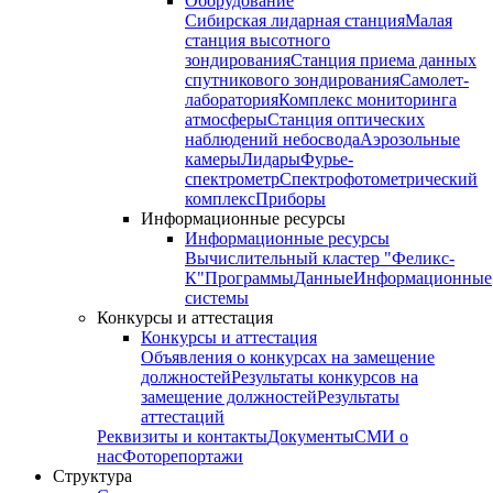
Оборудование
Сибирская лидарная станция
Малая
станция высотного
зондирования
Станция приема данных
спутникового зондирования
Самолет-
лаборатория
Комплекс мониторинга
атмосферы
Станция оптических
наблюдений небосвода
Аэрозольные
камеры
Лидары
Фурье-
спектрометр
Спектрофотометрический
комплекс
Приборы
Информационные ресурсы
Информационные ресурсы
Вычислительный кластер "Феликс-
К"
Программы
Данные
Информационные
системы
Конкурсы и аттестация
Конкурсы и аттестация
Объявления о конкурсах на замещение
должностей
Результаты конкурсов на
замещение должностей
Результаты
аттестаций
Реквизиты и контакты
Документы
СМИ о
нас
Фоторепортажи
Структура