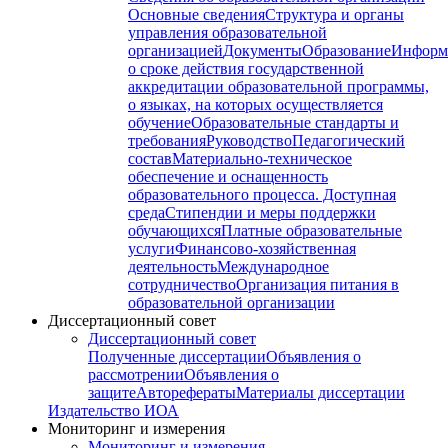
Основные сведения
Структура и органы
управления образовательной
организацией
Документы
Образование
Информ
о сроке действия государственной
аккредитации образовательной программы,
о языках, на которых осуществляется
обучение
Образовательные стандарты и
требования
Руководство
Педагогический
состав
Материально-техническое
обеспечение и оснащенность
образовательного процесса. Доступная
среда
Стипендии и меры поддержки
обучающихся
Платные образовательные
услуги
Финансово-хозяйственная
деятельность
Международное
сотрудничество
Организация питания в
образовательной организации
Диссертационный совет
Диссертационный совет
Полученные диссертации
Объявления о
рассмотрении
Объявления о
защите
Авторефераты
Материалы диссертации
Издательство ИОА
Мониторинг и измерения
Мониторинг и измерения