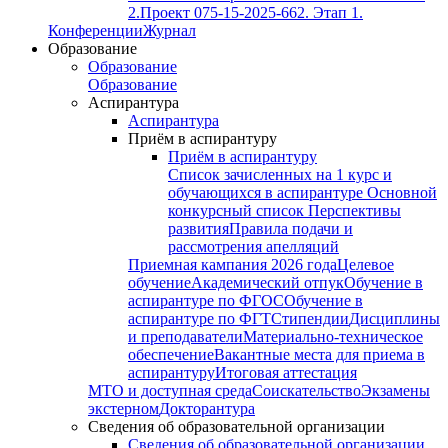
2.
Проект 075-15-2025-662. Этап 1.
Конференции
Журнал
Образование
Образование
Образование
Аспирантура
Аспирантура
Приём в аспирантуру
Приём в аспирантуру
Список зачисленных на 1 курс и
обучающихся в аспирантуре
Основной
конкурсный список
Перспективы
развития
Правила подачи и
рассмотрения апелляций
Приемная кампания 2026 года
Целевое
обучение
Академический отпук
Обучение в
аспирантуре по ФГОС
Обучение в
аспирантуре по ФГТ
Стипендии
Дисциплины
и преподаватели
Материально-техническое
обеспечение
Вакантные места для приема в
аспирантуру
Итоговая аттестация
МТО и доступная среда
Соискательство
Экзамены
экстерном
Докторантура
Сведения об образовательной организации
Сведения об образовательной организации