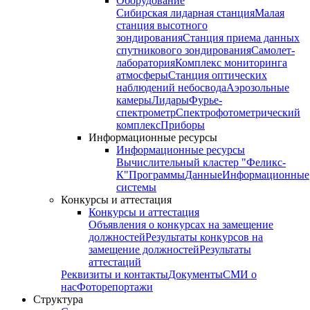
Оборудование
Сибирская лидарная станция
Малая
станция высотного
зондирования
Станция приема данных
спутникового зондирования
Самолет-
лаборатория
Комплекс мониторинга
атмосферы
Станция оптических
наблюдений небосвода
Аэрозольные
камеры
Лидары
Фурье-
спектрометр
Спектрофотометрический
комплекс
Приборы
Информационные ресурсы
Информационные ресурсы
Вычислительный кластер "Феликс-
К"
Программы
Данные
Информационные
системы
Конкурсы и аттестация
Конкурсы и аттестация
Объявления о конкурсах на замещение
должностей
Результаты конкурсов на
замещение должностей
Результаты
аттестаций
Реквизиты и контакты
Документы
СМИ о
нас
Фоторепортажи
Структура