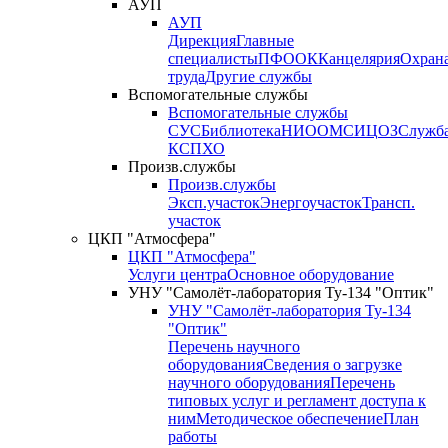
АУП
АУП
Дирекция
Главные
специалисты
ПФО
ОК
Канцелярия
Охран
труда
Другие службы
Вспомогательные службы
Вспомогательные службы
СУС
Библиотека
НИО
ОМС
ИЦ
ОЗ
Служб
КСП
ХО
Произв.службы
Произв.службы
Эксп.участок
Энергоучасток
Трансп.
участок
ЦКП "Атмосфера"
ЦКП "Атмосфера"
Услуги центра
Основное оборудование
УНУ "Самолёт-лаборатория Ту-134 "Оптик"
УНУ "Самолёт-лаборатория Ту-134
"Оптик"
Перечень научного
оборудования
Сведения о загрузке
научного оборудования
Перечень
типовых услуг и регламент доступа к
ним
Методическое обеспечение
План
работы