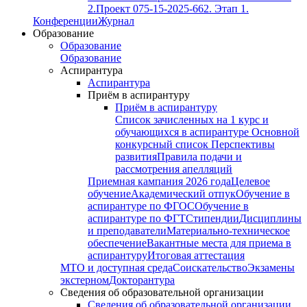
2.
Проект 075-15-2025-662. Этап 1.
Конференции
Журнал
Образование
Образование
Образование
Аспирантура
Аспирантура
Приём в аспирантуру
Приём в аспирантуру
Список зачисленных на 1 курс и
обучающихся в аспирантуре
Основной
конкурсный список
Перспективы
развития
Правила подачи и
рассмотрения апелляций
Приемная кампания 2026 года
Целевое
обучение
Академический отпук
Обучение в
аспирантуре по ФГОС
Обучение в
аспирантуре по ФГТ
Стипендии
Дисциплины
и преподаватели
Материально-техническое
обеспечение
Вакантные места для приема в
аспирантуру
Итоговая аттестация
МТО и доступная среда
Соискательство
Экзамены
экстерном
Докторантура
Сведения об образовательной организации
Сведения об образовательной организации