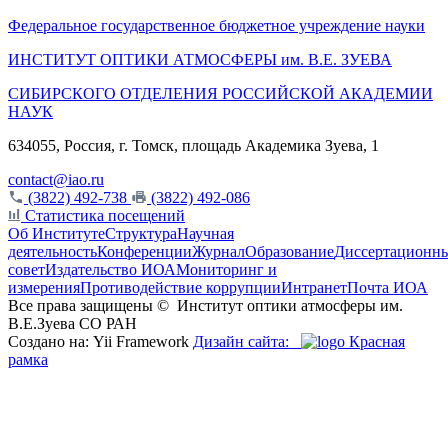
Федеральное государственное бюджетное учреждение науки
ИНСТИТУТ ОПТИКИ АТМОСФЕРЫ
им.
В.Е. ЗУЕВА
СИБИРСКОГО ОТДЕЛЕНИЯ РОССИЙСКОЙ АКАДЕМИИ
НАУК
634055, Россия, г. Томск, площадь Академика Зуева, 1
contact@iao.ru
(3822) 492-738
(3822) 492-086
Статистика посещений
Об Институте
Структура
Научная
деятельность
Конференции
Журнал
Образование
Диссертационн
совет
Издательство ИОА
Мониторинг и
измерения
Противодействие коррупции
Интранет
Почта ИОА
Все права защищены ©
Институт оптики атмосферы им.
В.Е.Зуева СО РАН
Создано на: Yii Framework
Дизайн сайта:
Красная
рамка