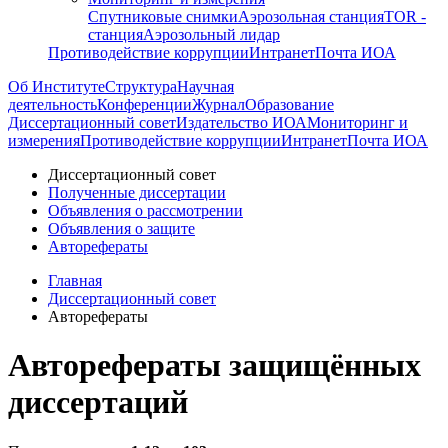
Спутниковые снимки
Аэрозольная станция
TOR -
станция
Аэрозольный лидар
Противодействие коррупции
Интранет
Почта ИОА
Об Институте
Структура
Научная
деятельность
Конференции
Журнал
Образование
Диссертационный совет
Издательство ИОА
Мониторинг и
измерения
Противодействие коррупции
Интранет
Почта ИОА
Диссертационный совет
Полученные диссертации
Объявления о рассмотрении
Объявления о защите
Авторефераты
Главная
Диссертационный совет
Авторефераты
Авторефераты защищённых
диссертаций