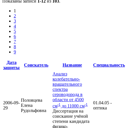
Показаны записи
1-12
из
103
.
1
2
3
4
5
6
7
8
9
Дата
Соискатель
Название
Специальность
защиты
Анализ
колебательно-
вращательного
спектра
сероводорода в
области от 4500
Половцева
2006-09-
01.04.05 -
-1
-1
Елена
см
до 11000 см
29
оптика
Рудольфовна
Диссертация на
соискание учёной
степени кандидата
физико-