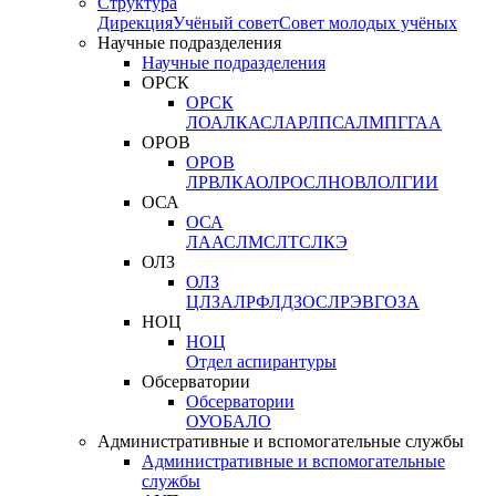
Структура
Дирекция
Учёный совет
Совет молодых учёных
Научные подразделения
Научные подразделения
ОРСК
ОРСК
ЛОА
ЛКАС
ЛАР
ЛПСА
ЛМПГ
ГАА
ОРОВ
ОРОВ
ЛРВ
ЛКАО
ЛРОС
ЛНОВ
ЛОЛ
ГИИ
ОСА
ОСА
ЛААС
ЛМС
ЛТС
ЛКЭ
ОЛЗ
ОЛЗ
ЦЛЗА
ЛРФ
ЛДЗОС
ЛРЭВ
ГОЗА
НОЦ
НОЦ
Отдел аспирантуры
Обсерватории
Обсерватории
ОУО
БАЛО
Административные и вспомогательные службы
Административные и вспомогательные
службы