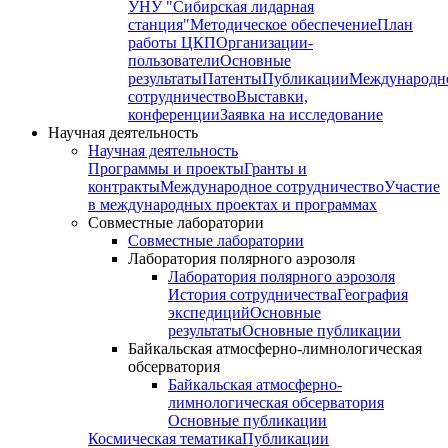
УНУ "Сибирская лидарная
станция"
Методическое обеспечение
План
работы ЦКП
Организации-
пользователи
Основные
результаты
Патенты
Публикации
Международн
сотрудничество
Выставки,
конференции
Заявка на исследование
Научная деятельность
Научная деятельность
Программы и проекты
Гранты и
контракты
Международное сотрудничество
Участие
в международных проектах и программах
Совместные лаборатории
Совместные лаборатории
Лаборатория полярного аэрозоля
Лаборатория полярного аэрозоля
История сотрудничества
География
экспедиций
Основные
результаты
Основные публикации
Байкальская атмосферно-лимнологическая
обсерватория
Байкальская атмосферно-
лимнологическая обсерватория
Основные публикации
Космическая тематика
Публикации