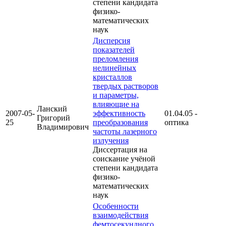
степени кандидата
физико-
математических
наук
Дисперсия
показателей
преломления
нелинейных
кристаллов
твердых растворов
и параметры,
влияющие на
Ланский
2007-05-
эффективность
01.04.05 -
Григорий
25
преобразования
оптика
Владимирович
частоты лазерного
излучения
Диссертация на
соискание учёной
степени кандидата
физико-
математических
наук
Особенности
взаимодействия
фемтосекундного