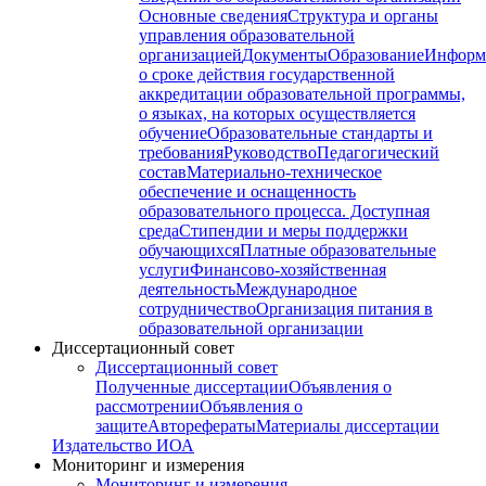
Основные сведения
Структура и органы
управления образовательной
организацией
Документы
Образование
Информ
о сроке действия государственной
аккредитации образовательной программы,
о языках, на которых осуществляется
обучение
Образовательные стандарты и
требования
Руководство
Педагогический
состав
Материально-техническое
обеспечение и оснащенность
образовательного процесса. Доступная
среда
Стипендии и меры поддержки
обучающихся
Платные образовательные
услуги
Финансово-хозяйственная
деятельность
Международное
сотрудничество
Организация питания в
образовательной организации
Диссертационный совет
Диссертационный совет
Полученные диссертации
Объявления о
рассмотрении
Объявления о
защите
Авторефераты
Материалы диссертации
Издательство ИОА
Мониторинг и измерения
Мониторинг и измерения